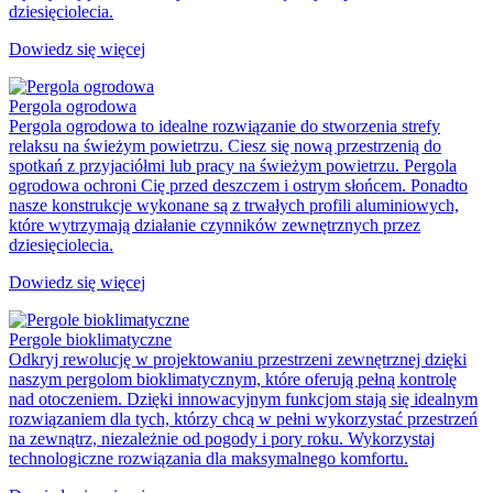
dziesięciolecia.
Dowiedz się więcej
Pergola ogrodowa
Pergola ogrodowa to idealne rozwiązanie do stworzenia strefy
relaksu na świeżym powietrzu. Ciesz się nową przestrzenią do
spotkań z przyjaciółmi lub pracy na świeżym powietrzu. Pergola
ogrodowa ochroni Cię przed deszczem i ostrym słońcem. Ponadto
nasze konstrukcje wykonane są z trwałych profili aluminiowych,
które wytrzymają działanie czynników zewnętrznych przez
dziesięciolecia.
Dowiedz się więcej
Pergole bioklimatyczne
Odkryj rewolucję w projektowaniu przestrzeni zewnętrznej dzięki
naszym pergolom bioklimatycznym, które oferują pełną kontrolę
nad otoczeniem. Dzięki innowacyjnym funkcjom stają się idealnym
rozwiązaniem dla tych, którzy chcą w pełni wykorzystać przestrzeń
na zewnątrz, niezależnie od pogody i pory roku. Wykorzystaj
technologiczne rozwiązania dla maksymalnego komfortu.