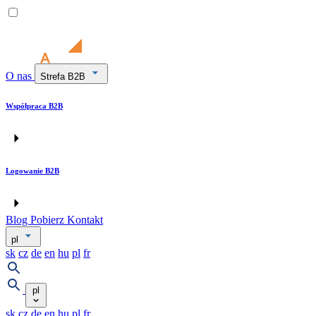
O nas
Strefa B2B
Współpraca B2B
Logowanie B2B
Blog
Pobierz
Kontakt
pl
sk
cz
de
en
hu
pl
fr
pl
sk
cz
de
en
hu
pl
fr