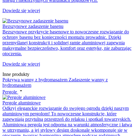
śniegu i niekorzystnych warunkach pogodowych.
Dowiedz się więcej
Bezszynowe zadaszenie basenu
Bezszynowe przykrycie basenowe to nowoczesne rozwiązanie do
ochrony basenu bez konieczności montażu prowadnic. Dzięki
przemyślanej konstrukcji i solidnej ramie aluminiowej zapewnia
maksymalne bezpieczeństwo, komfort oraz estetykę, nie zaburzając
otoczenia.
Dowiedz się więcej
Inne produkty
Pokrywa wanny z hydromasażem
Zadaszenie wanny z
hydromasażem
Pergole
Pergole aluminiowe
Odkryj eleganckie rozwiązanie do swojego ogrodu dzięki naszym
aluminiowym pergolom! To nowoczesne konstrukcje, które
zapewniają przytulną przestrzeń do relaksu i spotkań towarzyskich.
Aluminiowa pergola jest odporna na warunki atmosferyczne i łatwa
w utrzymaniu, a jej stylowy design doskonale wkomponuje się w
otoczenie, tworząc harmonijną atmosferę podczas rodzinnych