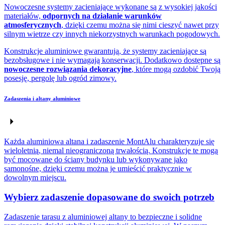
Nowoczesne systemy zacieniające wykonane są z wysokiej jakości
materiałów,
odpornych na działanie warunków
atmosferycznych
, dzięki czemu można się nimi cieszyć nawet przy
silnym wietrze czy innych niekorzystnych warunkach pogodowych.
Konstrukcje aluminiowe gwarantują, że systemy zacieniające są
bezobsługowe i nie wymagają konserwacji. Dodatkowo dostępne są
nowoczesne rozwiązania dekoracyjne
, które mogą ozdobić Twoją
posesję, pergolę lub ogród zimowy.
Zadaszenia i altany aluminiowe
Każda aluminiowa altana i zadaszenie MontAlu charakteryzuje się
wieloletnią, niemal nieograniczoną trwałością. Konstrukcje te mogą
być mocowane do ściany budynku lub wykonywane jako
samonośne, dzięki czemu można je umieścić praktycznie w
dowolnym miejscu.
Wybierz zadaszenie dopasowane do swoich potrzeb
Zadaszenie tarasu z aluminiowej altany to bezpieczne i solidne