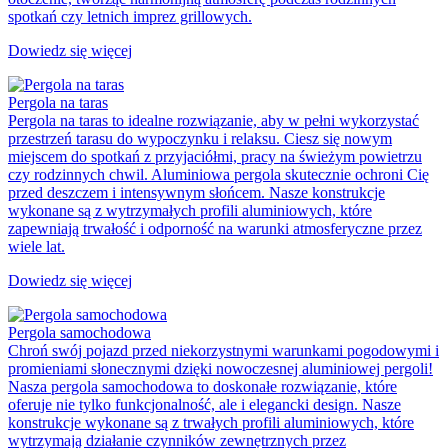
spotkań czy letnich imprez grillowych.
Dowiedz się więcej
Pergola na taras
Pergola na taras to idealne rozwiązanie, aby w pełni wykorzystać
przestrzeń tarasu do wypoczynku i relaksu. Ciesz się nowym
miejscem do spotkań z przyjaciółmi, pracy na świeżym powietrzu
czy rodzinnych chwil. Aluminiowa pergola skutecznie ochroni Cię
przed deszczem i intensywnym słońcem. Nasze konstrukcje
wykonane są z wytrzymałych profili aluminiowych, które
zapewniają trwałość i odporność na warunki atmosferyczne przez
wiele lat.
Dowiedz się więcej
Pergola samochodowa
Chroń swój pojazd przed niekorzystnymi warunkami pogodowymi i
promieniami słonecznymi dzięki nowoczesnej aluminiowej pergoli!
Nasza pergola samochodowa to doskonałe rozwiązanie, które
oferuje nie tylko funkcjonalność, ale i elegancki design. Nasze
konstrukcje wykonane są z trwałych profili aluminiowych, które
wytrzymają działanie czynników zewnętrznych przez