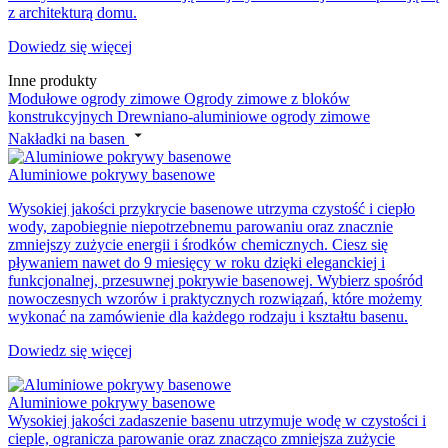
z architekturą domu.
Dowiedz się więcej
Inne produkty
Modułowe ogrody zimowe
Ogrody zimowe z bloków
konstrukcyjnych
Drewniano-aluminiowe ogrody zimowe
Nakładki na basen
Aluminiowe pokrywy basenowe
Wysokiej jakości przykrycie basenowe utrzyma czystość i ciepło
wody, zapobiegnie niepotrzebnemu parowaniu oraz znacznie
zmniejszy zużycie energii i środków chemicznych. Ciesz się
pływaniem nawet do 9 miesięcy w roku dzięki eleganckiej i
funkcjonalnej, przesuwnej pokrywie basenowej. Wybierz spośród
nowoczesnych wzorów i praktycznych rozwiązań, które możemy
wykonać na zamówienie dla każdego rodzaju i kształtu basenu.
Dowiedz się więcej
Aluminiowe pokrywy basenowe
Wysokiej jakości zadaszenie basenu utrzymuje wodę w czystości i
cieple, ogranicza parowanie oraz znacząco zmniejsza zużycie