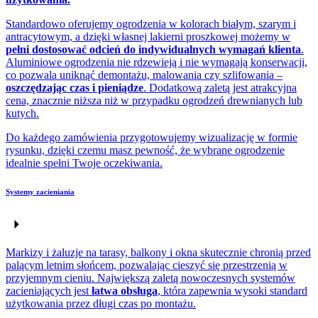
Standardowo oferujemy ogrodzenia w kolorach białym, szarym i
antracytowym, a dzięki własnej lakierni proszkowej możemy w
pełni dostosować odcień do indywidualnych wymagań klienta
.
Aluminiowe ogrodzenia nie rdzewieją i nie wymagają konserwacji,
co pozwala uniknąć demontażu, malowania czy szlifowania –
oszczędzając czas i pieniądze
. Dodatkową zaletą jest atrakcyjna
cena, znacznie niższa niż w przypadku ogrodzeń drewnianych lub
kutych.
Do każdego zamówienia przygotowujemy wizualizację w formie
rysunku, dzięki czemu masz pewność, że wybrane ogrodzenie
idealnie spełni Twoje oczekiwania.
Systemy zacieniania
Markizy i żaluzje na tarasy, balkony i okna skutecznie chronią przed
palącym letnim słońcem, pozwalając cieszyć się przestrzenią w
przyjemnym cieniu. Największą zaletą nowoczesnych systemów
zacieniających jest
łatwa obsługa
, która zapewnia wysoki standard
użytkowania przez długi czas po montażu.