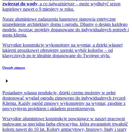
zwierząt do wody
, a co najważniejsze – może wydłużyć sezon
kąpielowy nawet o 9 miesięcy w roku.
Nasze aluminiowe zadaszenia basenowe stanowią estetyczne
uzupełnienie architektury domu i ogrodu. Dbamy o design każdego
modelu, tworząc projekty dopasowane do indywidualnych potrzeb i
gustu klienta.
Wszystkie konstrukcje wykonujemy na wymiar, a dzięki własnej
lakierni proszkowej oferujemy szeroki wybór kolorów – od
klasycznych po te idealnie dopasowane do Twojego stylu.
Ogrody zimowe
Posiadamy własną produkcję, dzięki czemu możemy w pełni
dostosować wygląd ogrodu zimowego do indywidualnych życzeń
Klienta. Każdy ogród zimowy wykonujemy na wymiar, zgodnie z
precyzyjnym projektem i układem przestrzennym.
Wszystkie aluminiowe konstrukcje powstające w naszej pracowni
malowane są specjalną farbą elewacyjną, która gwarantuje trwałość
koloru nawet do 10 lat. Kolory antracytowy, brązowy, biały i szary