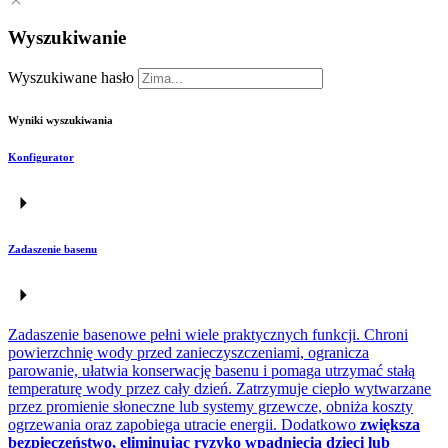
Wyszukiwanie
Wyszukiwane hasło
Wyniki wyszukiwania
Konfigurator
Zadaszenie basenu
Zadaszenie basenowe pełni wiele praktycznych funkcji. Chroni
powierzchnię wody przed zanieczyszczeniami, ogranicza
parowanie, ułatwia konserwację basenu i pomaga utrzymać stałą
temperaturę wody przez cały dzień. Zatrzymuje ciepło wytwarzane
przez promienie słoneczne lub systemy grzewcze, obniża koszty
ogrzewania oraz zapobiega utracie energii. Dodatkowo
zwiększa
bezpieczeństwo, eliminując ryzyko wpadnięcia dzieci lub