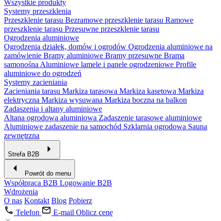
Wszystkie produkty
Systemy przeszklenia
Przeszklenie tarasu
Bezramowe przeszklenie tarasu
Ramowe
przeszklenie tarasu
Przesuwne przeszklenie tarasu
Ogrodzenia aluminiowe
Ogrodzenia działek, domów i ogrodów
Ogrodzenia aluminiowe na
zamówienie
Bramy aluminiowe
Bramy przesuwne
Brama
samonośna
Aluminiowe lamele i panele ogrodzeniowe
Profile
aluminiowe do ogrodzeń
Systemy zacieniania
Zacieniania tarasu
Markiza tarasowa
Markiza kasetowa
Markiza
elektryczna
Markiza wysuwana
Markiza boczna na balkon
Zadaszenia i altany aluminiowe
Altana ogrodowa aluminiowa
Zadaszenie tarasowe aluminiowe
Aluminiowe zadaszenie na samochód
Szklarnia ogrodowa
Sauna
zewnętrzna
Strefa B2B
Powrót do menu
Współpraca B2B
Logowanie B2B
Wdrożenia
O nas
Kontakt
Blog
Pobierz
Telefon
E-mail
Oblicz cenę