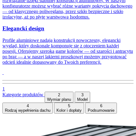
rozwiązanie dzięki stabilnej konstrukcji aluminiowej. W naszym
konfiguratorze możesz wybrać różne warianty pokrycia dachowego
— od klasycznego poliwęglanu, przez szkło bezpieczne i szkło
izolacyjne, aż po płytę warstwową Isodomus.
Elegancki design
Profile aluminiowe nadają konstrukcji nowoczesny, elegancki
wygląd, który doskonale komponuje się z otoczeniem każdej
posesji. Oferujemy szeroką gamę kolorów — od szarości i antracytu
po brąz — a w naszej lakierni proszkowej możemy przygotować
odcień idealnie dopasowany do Twoich preferencji.
1
Kategorie produktów
2
3
Wymiar planu
Model
4
5
6
Rodzaj wypełnienia dachu
Kolor i dopłaty
Podsumowanie