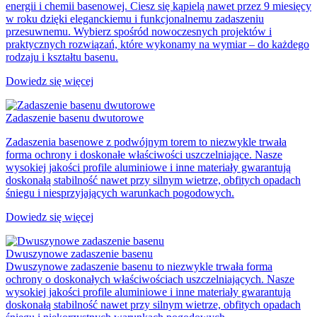
energii i chemii basenowej. Ciesz się kąpielą nawet przez 9 miesięcy
w roku dzięki eleganckiemu i funkcjonalnemu zadaszeniu
przesuwnemu. Wybierz spośród nowoczesnych projektów i
praktycznych rozwiązań, które wykonamy na wymiar – do każdego
rodzaju i kształtu basenu.
Dowiedz się więcej
Zadaszenie basenu dwutorowe
Zadaszenia basenowe z podwójnym torem to niezwykle trwała
forma ochrony i doskonałe właściwości uszczelniające. Nasze
wysokiej jakości profile aluminiowe i inne materiały gwarantują
doskonałą stabilność nawet przy silnym wietrze, obfitych opadach
śniegu i niesprzyjających warunkach pogodowych.
Dowiedz się więcej
Dwuszynowe zadaszenie basenu
Dwuszynowe zadaszenie basenu to niezwykle trwała forma
ochrony o doskonałych właściwościach uszczelniających. Nasze
wysokiej jakości profile aluminiowe i inne materiały gwarantują
doskonałą stabilność nawet przy silnym wietrze, obfitych opadach