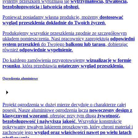
systemy przeszkleń wyróżniają się
wytrzymałością, trwałością,
bezobsługowością
i
łatwością obsługi
.
Ponieważ posiadamy
własną produkcję,
możemy
dostosować
wygląd przeszklenia dokładnie do Twoich życzeń
.
Produkujemy wszystkie przeszklenia zgodnie ze szczegółowym
układem pomieszczenia. Nasi pracownicy zaprojektują
odpowiedni
system przeszkleń
do Twojego
balkonu lub tarasu
, dobierając
również
odpowiednie wypełnienie
.
Do każdego zamówienia przygotowujemy
wizualizację w formie
rysunku
, która przedstawia
ostateczny wygląd przeszklenia
.
Ogrodzenia aluminiowe
Projekt ogrodzenia w dużej mierze decyduje o charakterze całej
posesji. Nasze aluminiowe ogrodzenia łączą
nowoczesny design z
klasycznymi wzorami
, oferując przy tym długą
żywotność,
bezobsługowość i najwyższą jakość
. Wszystkie konstrukcje
pokrywamy trwałym lakierem proszkowym, który chroni materiał i
zachowuje jego
wygląd oraz właściwości nawet po wielu latach
użytkowania.