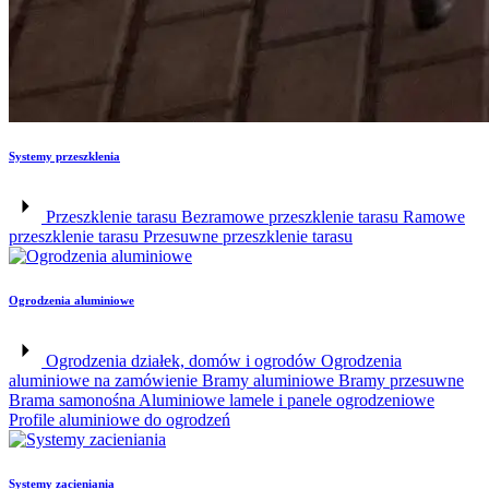
Systemy przeszklenia
Przeszklenie tarasu
Bezramowe przeszklenie tarasu
Ramowe
przeszklenie tarasu
Przesuwne przeszklenie tarasu
Ogrodzenia aluminiowe
Ogrodzenia działek, domów i ogrodów
Ogrodzenia
aluminiowe na zamówienie
Bramy aluminiowe
Bramy przesuwne
Brama samonośna
Aluminiowe lamele i panele ogrodzeniowe
Profile aluminiowe do ogrodzeń
Systemy zacieniania