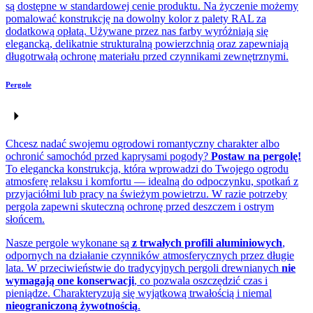
są dostępne w standardowej cenie produktu. Na życzenie możemy
pomalować konstrukcję na dowolny kolor z palety RAL za
dodatkową opłatą. Używane przez nas farby wyróżniają się
elegancką, delikatnie strukturalną powierzchnią oraz zapewniają
długotrwałą ochronę materiału przed czynnikami zewnętrznymi.
Pergole
Chcesz nadać swojemu ogrodowi romantyczny charakter albo
ochronić samochód przed kaprysami pogody?
Postaw na pergolę!
To elegancka konstrukcja, która wprowadzi do Twojego ogrodu
atmosferę relaksu i komfortu — idealną do odpoczynku, spotkań z
przyjaciółmi lub pracy na świeżym powietrzu. W razie potrzeby
pergola zapewni skuteczną ochronę przed deszczem i ostrym
słońcem.
Nasze pergole wykonane są
z trwałych profili aluminiowych
,
odpornych na działanie czynników atmosferycznych przez długie
lata. W przeciwieństwie do tradycyjnych pergoli drewnianych
nie
wymagają one konserwacji
, co pozwala oszczędzić czas i
pieniądze. Charakteryzują się wyjątkową trwałością i niemal
nieograniczoną żywotnością
.