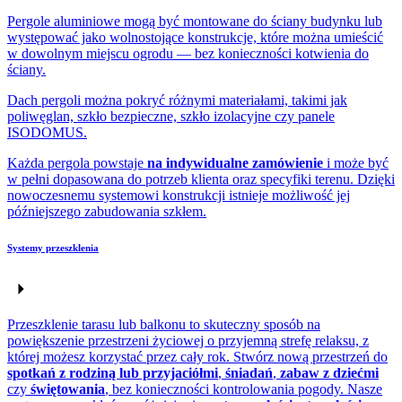
Pergole aluminiowe mogą być montowane do ściany budynku lub
występować jako wolnostojące konstrukcje, które można umieścić
w dowolnym miejscu ogrodu — bez konieczności kotwienia do
ściany.
Dach pergoli można pokryć różnymi materiałami, takimi jak
poliwęglan, szkło bezpieczne, szkło izolacyjne czy panele
ISODOMUS.
Każda pergola powstaje
na indywidualne zamówienie
i może być
w pełni dopasowana do potrzeb klienta oraz specyfiki terenu. Dzięki
nowoczesnemu systemowi konstrukcji istnieje możliwość jej
późniejszego zabudowania szkłem.
Systemy przeszklenia
Przeszklenie tarasu lub balkonu to skuteczny sposób na
powiększenie przestrzeni życiowej o przyjemną strefę relaksu, z
której możesz korzystać przez cały rok. Stwórz nową przestrzeń do
spotkań z rodziną lub przyjaciółmi
,
śniadań
,
zabaw z dziećmi
czy
świętowania
, bez konieczności kontrolowania pogody. Nasze