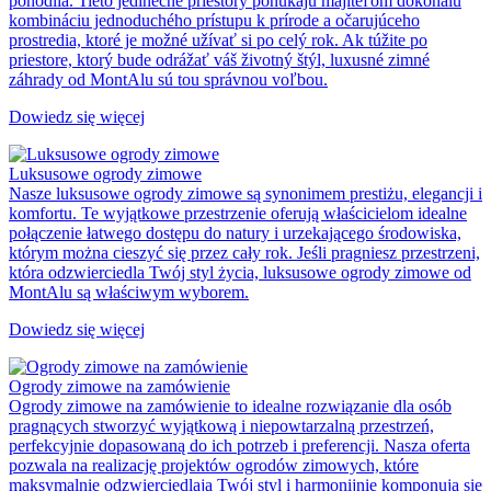
pohodlia. Tieto jedinečné priestory ponúkajú majiteľom dokonalú
kombináciu jednoduchého prístupu k prírode a očarujúceho
prostredia, ktoré je možné užívať si po celý rok. Ak túžite po
priestore, ktorý bude odrážať váš životný štýl, luxusné zimné
záhrady od MontAlu sú tou správnou voľbou.
Dowiedz się więcej
Luksusowe ogrody zimowe
Nasze luksusowe ogrody zimowe są synonimem prestiżu, elegancji i
komfortu. Te wyjątkowe przestrzenie oferują właścicielom idealne
połączenie łatwego dostępu do natury i urzekającego środowiska,
którym można cieszyć się przez cały rok. Jeśli pragniesz przestrzeni,
która odzwierciedla Twój styl życia, luksusowe ogrody zimowe od
MontAlu są właściwym wyborem.
Dowiedz się więcej
Ogrody zimowe na zamówienie
Ogrody zimowe na zamówienie to idealne rozwiązanie dla osób
pragnących stworzyć wyjątkową i niepowtarzalną przestrzeń,
perfekcyjnie dopasowaną do ich potrzeb i preferencji. Nasza oferta
pozwala na realizację projektów ogrodów zimowych, które
maksymalnie odzwierciedlają Twój styl i harmonijnie komponują się