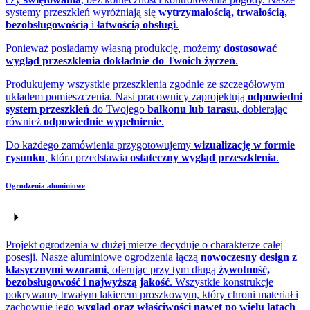
systemy przeszkleń wyróżniają się
wytrzymałością, trwałością,
bezobsługowością
i
łatwością obsługi
.
Ponieważ posiadamy
własną produkcję,
możemy
dostosować
wygląd przeszklenia dokładnie do Twoich życzeń
.
Produkujemy wszystkie przeszklenia zgodnie ze szczegółowym
układem pomieszczenia. Nasi pracownicy zaprojektują
odpowiedni
system przeszkleń
do Twojego
balkonu lub tarasu
, dobierając
również
odpowiednie wypełnienie
.
Do każdego zamówienia przygotowujemy
wizualizację w formie
rysunku
, która przedstawia
ostateczny wygląd przeszklenia
.
Ogrodzenia aluminiowe
Projekt ogrodzenia w dużej mierze decyduje o charakterze całej
posesji. Nasze aluminiowe ogrodzenia łączą
nowoczesny design z
klasycznymi wzorami
, oferując przy tym długą
żywotność,
bezobsługowość i najwyższą jakość
. Wszystkie konstrukcje
pokrywamy trwałym lakierem proszkowym, który chroni materiał i
zachowuje jego
wygląd oraz właściwości nawet po wielu latach