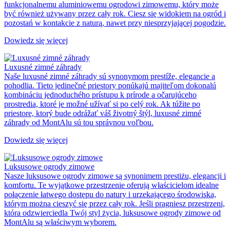
funkcjonalnemu aluminiowemu ogrodowi zimowemu, który może
być również używany przez cały rok. Ciesz się widokiem na ogród i
pozostań w kontakcie z naturą, nawet przy niesprzyjającej pogodzie.
Dowiedz się więcej
Luxusné zimné záhrady
Naše luxusné zimné záhrady sú synonymom prestíže, elegancie a
pohodlia. Tieto jedinečné priestory ponúkajú majiteľom dokonalú
kombináciu jednoduchého prístupu k prírode a očarujúceho
prostredia, ktoré je možné užívať si po celý rok. Ak túžite po
priestore, ktorý bude odrážať váš životný štýl, luxusné zimné
záhrady od MontAlu sú tou správnou voľbou.
Dowiedz się więcej
Luksusowe ogrody zimowe
Nasze luksusowe ogrody zimowe są synonimem prestiżu, elegancji i
komfortu. Te wyjątkowe przestrzenie oferują właścicielom idealne
połączenie łatwego dostępu do natury i urzekającego środowiska,
którym można cieszyć się przez cały rok. Jeśli pragniesz przestrzeni,
która odzwierciedla Twój styl życia, luksusowe ogrody zimowe od
MontAlu są właściwym wyborem.