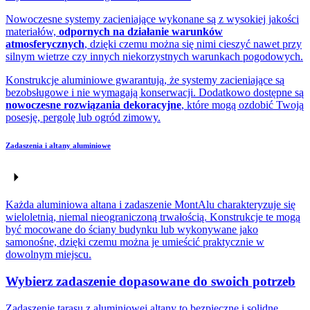
Nowoczesne systemy zacieniające wykonane są z wysokiej jakości
materiałów,
odpornych na działanie warunków
atmosferycznych
, dzięki czemu można się nimi cieszyć nawet przy
silnym wietrze czy innych niekorzystnych warunkach pogodowych.
Konstrukcje aluminiowe gwarantują, że systemy zacieniające są
bezobsługowe i nie wymagają konserwacji. Dodatkowo dostępne są
nowoczesne rozwiązania dekoracyjne
, które mogą ozdobić Twoją
posesję, pergolę lub ogród zimowy.
Zadaszenia i altany aluminiowe
Każda aluminiowa altana i zadaszenie MontAlu charakteryzuje się
wieloletnią, niemal nieograniczoną trwałością. Konstrukcje te mogą
być mocowane do ściany budynku lub wykonywane jako
samonośne, dzięki czemu można je umieścić praktycznie w
dowolnym miejscu.
Wybierz zadaszenie dopasowane do swoich potrzeb
Zadaszenie tarasu z aluminiowej altany to bezpieczne i solidne