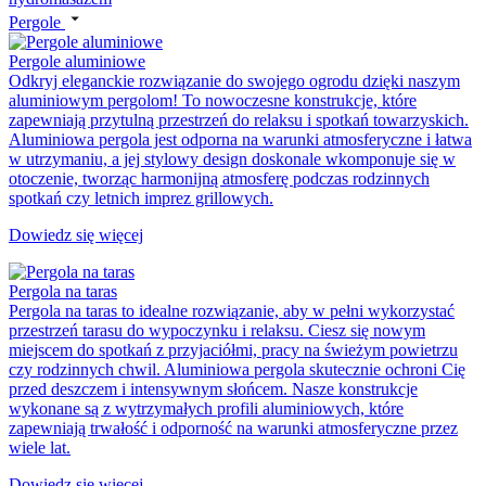
Pergole
Pergole aluminiowe
Odkryj eleganckie rozwiązanie do swojego ogrodu dzięki naszym
aluminiowym pergolom! To nowoczesne konstrukcje, które
zapewniają przytulną przestrzeń do relaksu i spotkań towarzyskich.
Aluminiowa pergola jest odporna na warunki atmosferyczne i łatwa
w utrzymaniu, a jej stylowy design doskonale wkomponuje się w
otoczenie, tworząc harmonijną atmosferę podczas rodzinnych
spotkań czy letnich imprez grillowych.
Dowiedz się więcej
Pergola na taras
Pergola na taras to idealne rozwiązanie, aby w pełni wykorzystać
przestrzeń tarasu do wypoczynku i relaksu. Ciesz się nowym
miejscem do spotkań z przyjaciółmi, pracy na świeżym powietrzu
czy rodzinnych chwil. Aluminiowa pergola skutecznie ochroni Cię
przed deszczem i intensywnym słońcem. Nasze konstrukcje
wykonane są z wytrzymałych profili aluminiowych, które
zapewniają trwałość i odporność na warunki atmosferyczne przez
wiele lat.
Dowiedz się więcej