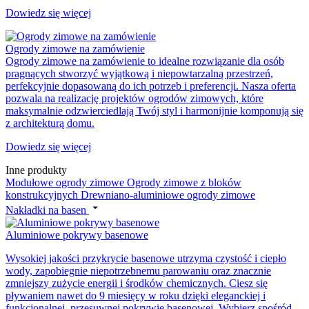
Dowiedz się więcej
Ogrody zimowe na zamówienie
Ogrody zimowe na zamówienie to idealne rozwiązanie dla osób
pragnących stworzyć wyjątkową i niepowtarzalną przestrzeń,
perfekcyjnie dopasowaną do ich potrzeb i preferencji. Nasza oferta
pozwala na realizację projektów ogrodów zimowych, które
maksymalnie odzwierciedlają Twój styl i harmonijnie komponują się
z architekturą domu.
Dowiedz się więcej
Inne produkty
Modułowe ogrody zimowe
Ogrody zimowe z bloków
konstrukcyjnych
Drewniano-aluminiowe ogrody zimowe
Nakładki na basen
Aluminiowe pokrywy basenowe
Wysokiej jakości przykrycie basenowe utrzyma czystość i ciepło
wody, zapobiegnie niepotrzebnemu parowaniu oraz znacznie
zmniejszy zużycie energii i środków chemicznych. Ciesz się
pływaniem nawet do 9 miesięcy w roku dzięki eleganckiej i
funkcjonalnej, przesuwnej pokrywie basenowej. Wybierz spośród