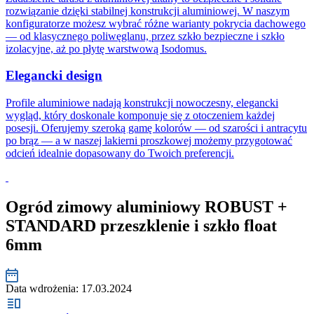
rozwiązanie dzięki stabilnej konstrukcji aluminiowej. W naszym
konfiguratorze możesz wybrać różne warianty pokrycia dachowego
— od klasycznego poliwęglanu, przez szkło bezpieczne i szkło
izolacyjne, aż po płytę warstwową Isodomus.
Elegancki design
Profile aluminiowe nadają konstrukcji nowoczesny, elegancki
wygląd, który doskonale komponuje się z otoczeniem każdej
posesji. Oferujemy szeroką gamę kolorów — od szarości i antracytu
po brąz — a w naszej lakierni proszkowej możemy przygotować
odcień idealnie dopasowany do Twoich preferencji.
Ogród zimowy aluminiowy ROBUST +
STANDARD przeszklenie i szkło float
6mm
Data wdrożenia:
17.03.2024