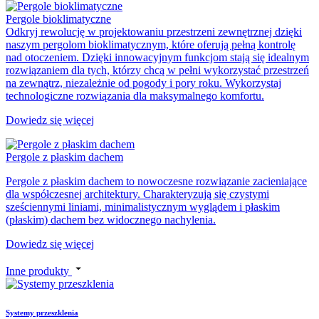
Pergole bioklimatyczne
Odkryj rewolucję w projektowaniu przestrzeni zewnętrznej dzięki
naszym pergolom bioklimatycznym, które oferują pełną kontrolę
nad otoczeniem. Dzięki innowacyjnym funkcjom stają się idealnym
rozwiązaniem dla tych, którzy chcą w pełni wykorzystać przestrzeń
na zewnątrz, niezależnie od pogody i pory roku. Wykorzystaj
technologiczne rozwiązania dla maksymalnego komfortu.
Dowiedz się więcej
Pergole z płaskim dachem
Pergole z płaskim dachem to nowoczesne rozwiązanie zacieniające
dla współczesnej architektury. Charakteryzują się czystymi
sześciennymi liniami, minimalistycznym wyglądem i płaskim
(płaskim) dachem bez widocznego nachylenia.
Dowiedz się więcej
Inne produkty
Systemy przeszklenia