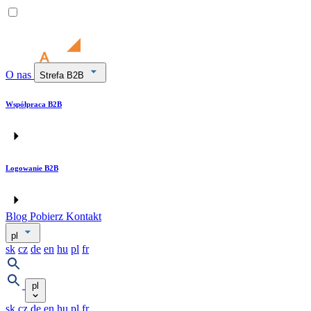
O nas
Strefa B2B
Współpraca B2B
Logowanie B2B
Blog
Pobierz
Kontakt
pl
sk
cz
de
en
hu
pl
fr
pl
sk
cz
de
en
hu
pl
fr