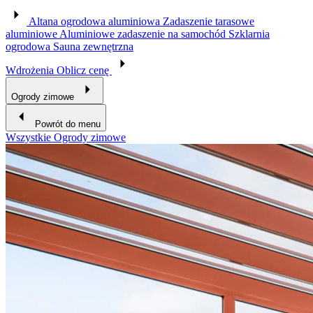
Altana ogrodowa aluminiowa
Zadaszenie tarasowe
aluminiowe
Aluminiowe zadaszenie na samochód
Szklarnia
ogrodowa
Sauna zewnętrzna
Wdrożenia
Oblicz cenę
Ogrody zimowe
Powrót do menu
Wszystkie Ogrody zimowe