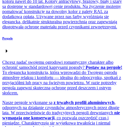
koloru nawet do 10 lat. Kolory antracytowy, brązowy, biały i szary
są dostępne w standardowej cenie produktu. Na życzenie możemy
pomalować konstrukcję na dowolny kolor z palety RAL za
dodatkową opłatą. Używane przez nas farby wyróżniają się
elegancką, delikatnie strukturalną powierzchnią oraz zapewniają
długotrwałą ochronę materiału przed czynnikami zewnętrznymi.
Pergole
Chcesz nadać swojemu ogrodowi romantyczny charakter albo
ochronić samochód przed kaprysami pogody?
Postaw na pergolę!
To elegancka konstrukcja, która wprowadzi do Twojego ogrodu
atmosferę relaksu i komfortu — idealną do odpoczynku, spotkań z
przyjaciółmi lub pracy na świeżym powietrzu. W razie potrzeby
pergola zapewni skuteczną ochronę przed deszczem i ostrym
słońcem.
Nasze pergole wykonane są
z trwałych profili aluminiowych
,
odpornych na działanie czynników atmosferycznych przez długie
lata. W przeciwieństwie do tradycyjnych pergoli drewnianych
nie
wymagają one konserwacji
, co pozwala oszczędzić czas i
pieniądze. Charakteryzują się wyjątkową trwałością i niemal