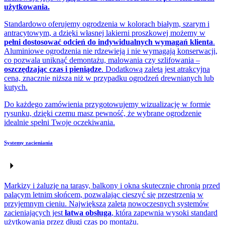
użytkowania.
Standardowo oferujemy ogrodzenia w kolorach białym, szarym i
antracytowym, a dzięki własnej lakierni proszkowej możemy w
pełni dostosować odcień do indywidualnych wymagań klienta
.
Aluminiowe ogrodzenia nie rdzewieją i nie wymagają konserwacji,
co pozwala uniknąć demontażu, malowania czy szlifowania –
oszczędzając czas i pieniądze
. Dodatkową zaletą jest atrakcyjna
cena, znacznie niższa niż w przypadku ogrodzeń drewnianych lub
kutych.
Do każdego zamówienia przygotowujemy wizualizację w formie
rysunku, dzięki czemu masz pewność, że wybrane ogrodzenie
idealnie spełni Twoje oczekiwania.
Systemy zacieniania
Markizy i żaluzje na tarasy, balkony i okna skutecznie chronią przed
palącym letnim słońcem, pozwalając cieszyć się przestrzenią w
przyjemnym cieniu. Największą zaletą nowoczesnych systemów
zacieniających jest
łatwa obsługa
, która zapewnia wysoki standard
użytkowania przez długi czas po montażu.