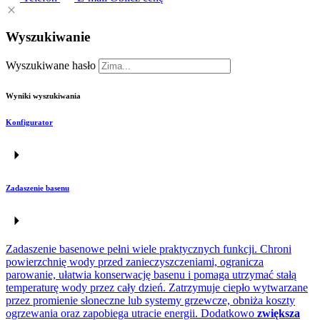
Wyszukiwanie
Wyszukiwane hasło
Wyniki wyszukiwania
Konfigurator
Zadaszenie basenu
Zadaszenie basenowe pełni wiele praktycznych funkcji. Chroni
powierzchnię wody przed zanieczyszczeniami, ogranicza
parowanie, ułatwia konserwację basenu i pomaga utrzymać stałą
temperaturę wody przez cały dzień. Zatrzymuje ciepło wytwarzane
przez promienie słoneczne lub systemy grzewcze, obniża koszty
ogrzewania oraz zapobiega utracie energii. Dodatkowo
zwiększa