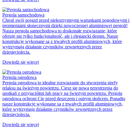
Pergola samochodowa
Chroń swój pojazd przed niekorzystnymi warunkami pogodowymi i
promieniami słonecznymi dzięki nowoczesnej aluminiowej pergoli!
Nasza pergola samochodowa to doskonałe rozwiązanie, które
oferuje nie tylko funkcjonalność, ale i elegancki design. Nasze
konstrukcje wykonane są z trwałych profili aluminiowych, które
wytrzymają działanie czynników zewnętrznych przez
dziesięciolecia.
Dowiedz się więcej
Pergola ogrodowa
Pergola ogrodowa to idealne rozwiązanie do stworzenia strefy
relaksu na świeżym powietrzu. Ciesz się nową przestrzenią do
spotkań z przyjaciółmi lub pracy na świeżym powietrzu. Pergola
ogrodowa ochroni Cię przed deszczem i ostrym słońcem. Ponadto
nasze konstrukcje wykonane są z trwałych profili aluminiowych,
które wytrzymają działanie czynników zewnętrznych przez
dziesięciolecia.
Dowiedz się więcej