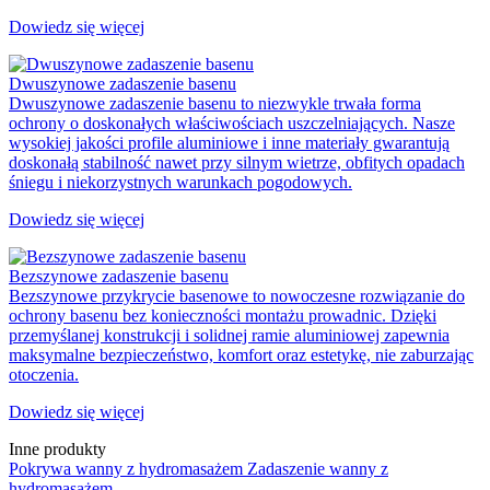
Dowiedz się więcej
Dwuszynowe zadaszenie basenu
Dwuszynowe zadaszenie basenu to niezwykle trwała forma
ochrony o doskonałych właściwościach uszczelniających. Nasze
wysokiej jakości profile aluminiowe i inne materiały gwarantują
doskonałą stabilność nawet przy silnym wietrze, obfitych opadach
śniegu i niekorzystnych warunkach pogodowych.
Dowiedz się więcej
Bezszynowe zadaszenie basenu
Bezszynowe przykrycie basenowe to nowoczesne rozwiązanie do
ochrony basenu bez konieczności montażu prowadnic. Dzięki
przemyślanej konstrukcji i solidnej ramie aluminiowej zapewnia
maksymalne bezpieczeństwo, komfort oraz estetykę, nie zaburzając
otoczenia.
Dowiedz się więcej
Inne produkty
Pokrywa wanny z hydromasażem
Zadaszenie wanny z
hydromasażem