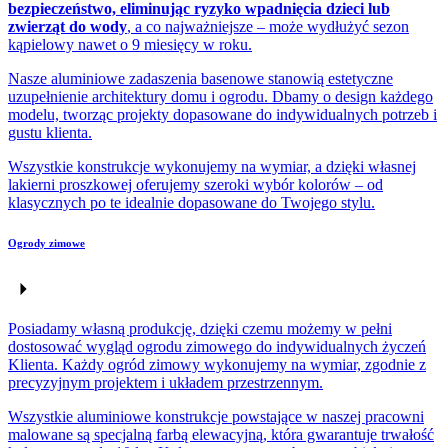
bezpieczeństwo, eliminując ryzyko wpadnięcia dzieci lub
zwierząt do wody
, a co najważniejsze – może wydłużyć sezon
kąpielowy nawet o 9 miesięcy w roku.
Nasze aluminiowe zadaszenia basenowe stanowią estetyczne
uzupełnienie architektury domu i ogrodu. Dbamy o design każdego
modelu, tworząc projekty dopasowane do indywidualnych potrzeb i
gustu klienta.
Wszystkie konstrukcje wykonujemy na wymiar, a dzięki własnej
lakierni proszkowej oferujemy szeroki wybór kolorów – od
klasycznych po te idealnie dopasowane do Twojego stylu.
Ogrody zimowe
Posiadamy własną produkcję, dzięki czemu możemy w pełni
dostosować wygląd ogrodu zimowego do indywidualnych życzeń
Klienta. Każdy ogród zimowy wykonujemy na wymiar, zgodnie z
precyzyjnym projektem i układem przestrzennym.
Wszystkie aluminiowe konstrukcje powstające w naszej pracowni
malowane są specjalną farbą elewacyjną, która gwarantuje trwałość