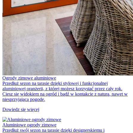
Ogrody zimowe aluminiowe
Przedłuż sezon na tarasie dzięki stylowej i funkcjonalnej
aluminiowej oranżerii, z której możesz korzystać przez cały rok.
Ciesz się widokiem na ogród i bądź w kontakcie z naturą, nawet w
niesprzyjającą pogodę.
Dowiedz się więcej
Aluminiowe ogrody zimowe
Przedłuż swój sezon na tarasie dzięki designerskiemu i