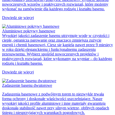
nowoczesnych wzorów i praktycznych rozwiązań, które możemy
wykonać na zamówienie dla każdego rodzaju i kształtu basenu.
Dowiedz się więcej
Aluminiowe pokrywy basenowe
Wysokiej jakości zadaszenie basenu utrzymuje wodę w czystości i
cieple, ogranicza parowanie oraz znacząco zmniejsza zużycie
energii i chemii basenowej. Ciesz się kąpielą nawet przez 9 miesięcy
w roku dzięki eleganckiemu i funkcjonalnemu zadaszeniu
przesuwnemu. Wybierz spośród nowoczesnych projektów i
praktycznych rozwiązań, które wykonamy na wymiar – do każdego
rodzaju i kształtu basenu.
Dowiedz się więcej
Zadaszenie basenu dwutorowe
Zadaszenia basenowe z podwójnym torem to niezwykle trwała
forma ochrony i doskonałe właściwości uszczelniające. Nasze
wysokiej jakości profile aluminiowe i inne materiały gwarantują
doskonałą stabilność nawet przy silnym wietrze, obfitych opadach
śniegu i niesprzyjających warunkach pogodowych.