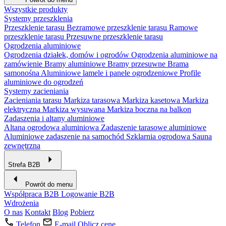
Wszystkie produkty
Systemy przeszklenia
Przeszklenie tarasu
Bezramowe przeszklenie tarasu
Ramowe
przeszklenie tarasu
Przesuwne przeszklenie tarasu
Ogrodzenia aluminiowe
Ogrodzenia działek, domów i ogrodów
Ogrodzenia aluminiowe na
zamówienie
Bramy aluminiowe
Bramy przesuwne
Brama
samonośna
Aluminiowe lamele i panele ogrodzeniowe
Profile
aluminiowe do ogrodzeń
Systemy zacieniania
Zacieniania tarasu
Markiza tarasowa
Markiza kasetowa
Markiza
elektryczna
Markiza wysuwana
Markiza boczna na balkon
Zadaszenia i altany aluminiowe
Altana ogrodowa aluminiowa
Zadaszenie tarasowe aluminiowe
Aluminiowe zadaszenie na samochód
Szklarnia ogrodowa
Sauna
zewnętrzna
Strefa B2B
Powrót do menu
Współpraca B2B
Logowanie B2B
Wdrożenia
O nas
Kontakt
Blog
Pobierz
Telefon
E-mail
Oblicz cenę