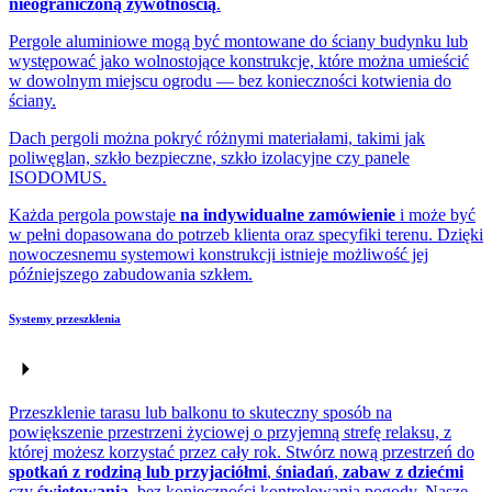
nieograniczoną żywotnością
.
Pergole aluminiowe mogą być montowane do ściany budynku lub
występować jako wolnostojące konstrukcje, które można umieścić
w dowolnym miejscu ogrodu — bez konieczności kotwienia do
ściany.
Dach pergoli można pokryć różnymi materiałami, takimi jak
poliwęglan, szkło bezpieczne, szkło izolacyjne czy panele
ISODOMUS.
Każda pergola powstaje
na indywidualne zamówienie
i może być
w pełni dopasowana do potrzeb klienta oraz specyfiki terenu. Dzięki
nowoczesnemu systemowi konstrukcji istnieje możliwość jej
późniejszego zabudowania szkłem.
Systemy przeszklenia
Przeszklenie tarasu lub balkonu to skuteczny sposób na
powiększenie przestrzeni życiowej o przyjemną strefę relaksu, z
której możesz korzystać przez cały rok. Stwórz nową przestrzeń do
spotkań z rodziną lub przyjaciółmi
,
śniadań
,
zabaw z dziećmi
czy
świętowania
, bez konieczności kontrolowania pogody. Nasze